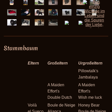
Stammbaum
Eltern
Großeltern
Urgroßeltern
Pillowtalk's
Jambalaya
A Maiden
A Maiden
Effort's
Effort's
Double Dutch
Wish me luck
Voilà
Boule de Neige
Honey Bear
el Sueco
Alianca
Boule de Neige